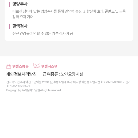
영양주사
어르신 상태에 맞는 영양주사를 통해 면역력 증진 및 항산화 효과, 골밀도 및 근육
강화 효과 기대
혈액검사
전신 건강을 파악할 수 있는 기본 검사 제공
엔젤쇼핑몰
엔젤시스템
개인정보처리방침
급여종류
: 노인요양시설
전라북도 전주시 덕진구 안덕원로 291 (인후동1가) 대표자 : 이사장 박현정 사업자번호 : 293-82-00398 기관기
호 : 1-45110-00671
Copyright(c) 우리실버요양원 All rights reserved.